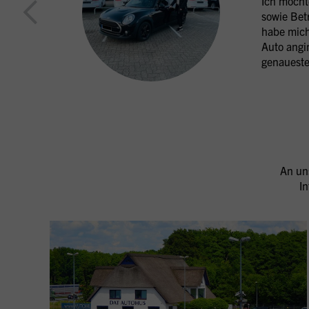
Ich möcht
sowie Bet
habe mich
Auto angi
genaueste
Element 6 von 10
An un
I