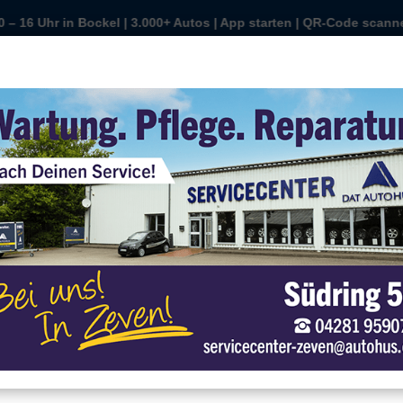
n | QR-Code scannen | Wunschauto sichern | kaufen oder finanzier
 | 3.000+ Autos | App starten | QR-Code scannen | Wunschauto sic
o-Tag | 10 – 16 Uhr in Bockel | 3.000+ Autos | App starten | QR-C
Sonntag ist Auto-Tag | 10 – 16 Uhr in Bockel | 3.00
r
r verwenden Cookies
r können diese zur Analyse unserer Besucherdaten platzieren, um unsere
bsite zu verbessern, personalisierte Inhalte anzuzeigen und Ihnen ein
oßartiges Website-Erlebnis zu bieten. Für weitere Informationen zu den von
s verwendeten Cookies öffnen Sie die Einstellungen.
Fahrzeugsuche
Alle Akzeptieren
Finde dein Fahrze
Einstellungen
Marke
rößten
Datenschutz
Impressum