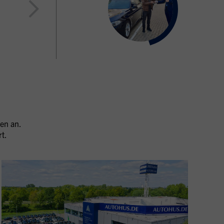
Element 3 von 10
en an.
t.