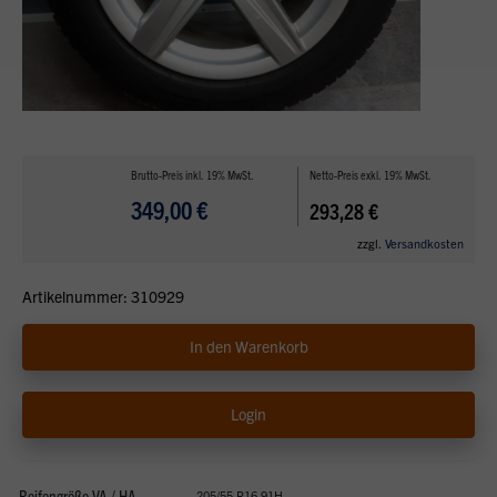
Brutto-Preis inkl. 19% MwSt.
Netto-Preis exkl. 19% MwSt.
349,00 €
293,28 €
zzgl.
Versandkosten
Artikelnummer: 310929
In den Warenkorb
Login
Reifengröße VA / HA
205/55 R16 91H