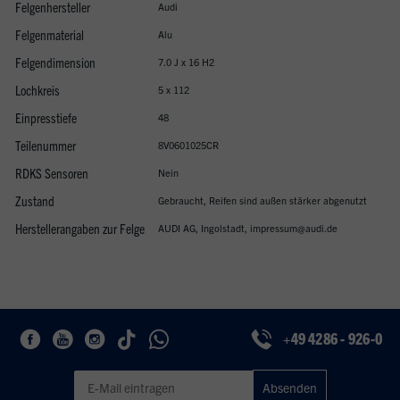
Felgenhersteller
Audi
Felgenmaterial
Alu
Felgendimension
7.0 J x 16 H2
Lochkreis
5 x 112
Einpresstiefe
48
Teilenummer
8V0601025CR
RDKS Sensoren
Nein
Zustand
Gebraucht, Reifen sind außen stärker abgenutzt
Herstellerangaben zur Felge
AUDI AG, Ingolstadt, impressum@audi.de
+49 4286 - 926-0
Geben Sie eine gültige E-Mail-Adresse für den Newsletter ein