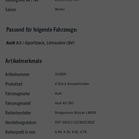
Saison
Winter
Passend für folgende Fahrzeuge:
Audi
A3 /-Sportback, Limousine (8V)
Artikelmerkmale
Artikelnummer
310929
Produktart
4 Stück Kompletträder
Fahrzeugmarke
Audi
Fahrzeugmodell
Audi A3 (8V)
Reifenhersteller
Bridgestone Blizzak LM005
Herstellungsdatum
DOT 3422/1122/3622/3622
Reifenprofil in mm
5.44, 4.39, 4.92, 4.75