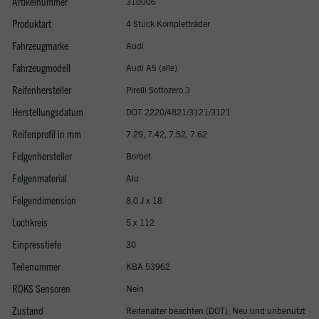
Artikelnummer
310006
Produktart
4 Stück Kompletträder
Fahrzeugmarke
Audi
Fahrzeugmodell
Audi A5 (alle)
Reifenhersteller
Pirelli Sottozero 3
Herstellungsdatum
DOT 2220/4821/3121/3121
Reifenprofil in mm
7.29, 7.42, 7.52, 7.62
Felgenhersteller
Borbet
Felgenmaterial
Alu
Felgendimension
8.0 J x 18
Lochkreis
5 x 112
Einpresstiefe
30
Teilenummer
KBA 53962
RDKS Sensoren
Nein
Zustand
Reifenalter beachten (DOT), Neu und unbenutzt