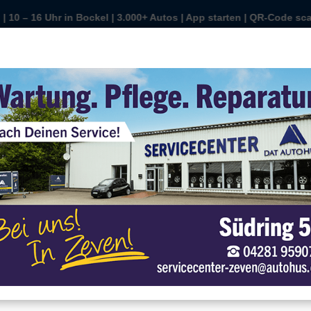
 | App starten | QR-Code scannen | Wunschauto sichern | kaufen o
 Uhr in Bockel | 3.000+ Autos | App starten | QR-Code scannen | W
nntag ist Auto-Tag | 10 – 16 Uhr in Bockel | 3.000+ Autos | App 
Sonntag ist Auto-Tag | 10 – 16 Uhr in 
r
r verwenden Cookies
r können diese zur Analyse unserer Besucherdaten platzieren, um unsere
bsite zu verbessern, personalisierte Inhalte anzuzeigen und Ihnen ein
oßartiges Website-Erlebnis zu bieten. Für weitere Informationen zu den von
s verwendeten Cookies öffnen Sie die Einstellungen.
Alle Akzeptieren
Einstellungen
Datenschutz
Impressum