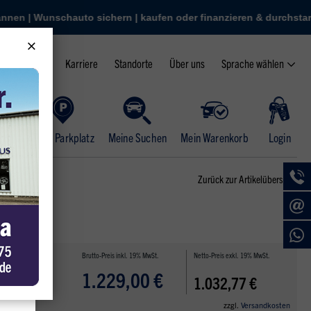
der finanzieren & durchstarten
unschauto sichern | kaufen oder finanzieren & durchstarten
starten | QR-Code scannen | Wunschauto sichern | kaufen oder fina
Bockel | 3.000+ Autos | App starten | QR-Code scannen | Wunschau
Sprache wählen
Karriere
Standorte
Über uns
Mein Parkplatz
Meine Suchen
Mein Warenkorb
Login
Zurück zur Artikelübersicht
Brutto-Preis inkl. 19% MwSt.
Netto-Preis exkl. 19% MwSt.
1.229,00 €
1.032,77 €
zzgl.
Versandkosten