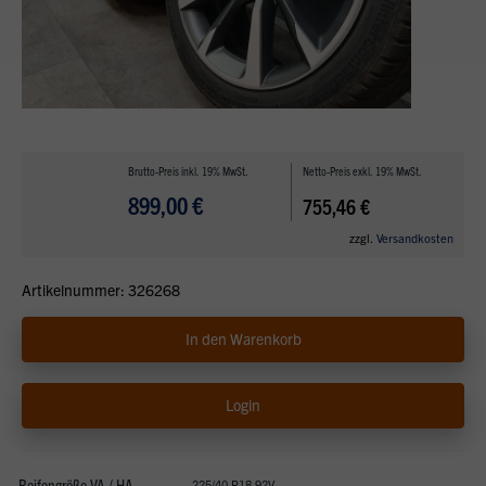
Brutto-Preis inkl. 19% MwSt.
Netto-Preis exkl. 19% MwSt.
899,00 €
755,46 €
zzgl.
Versandkosten
Artikelnummer: 326268
In den Warenkorb
Login
Reifengröße VA / HA
225/40 R18 92V