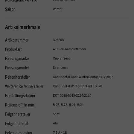
Saison
Winter
Artikelmerkmale
Artikelnummer
326268
Produktart
4 Stück Kompletträder
Fahrzeugmarke
Cupra, Seat
Fahrzeugmodell
Seat Leon
Reifenhersteller
Continental ContiWinterContact TS830 P
Weiterer Reifenhersteller
Continental WinterContact TS870
Herstellungsdatum
DOT 5019/5019/2224/2124
Reifenprofil in mm
5.76, 5.73, 5.21, 5.24
Felgenhersteller
Seat
Felgenmaterial
Alu
Felgendimension
7.5 J x 18