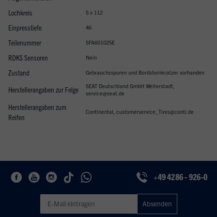
Lochkreis
5 x 112
Einpresstiefe
46
Teilenummer
5FA601025E
RDKS Sensoren
Nein
Zustand
Gebrauchsspuren und Bordsteinkratzer vorhanden
SEAT Deutschland GmbH Weiterstadt,
Herstellerangaben zur Felge
service@seat.de
Herstellerangaben zum
Continental, customerservice_Tires@conti.de
Reifen
+49 4286 - 926-0
Geben Sie eine gültige E-Mail-Adresse für den Newsletter ein