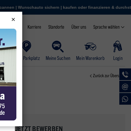
fen oder finanzieren & durchstarten
en | Wunschauto sichern | kaufen oder finanzieren & durchstarten
 App starten | QR-Code scannen | Wunschauto sichern | kaufen ode
r in Bockel | 3.000+ Autos | App starten | QR-Code scannen | Wun
Sprache wählen
Karriere
Standorte
Über uns
Mein Parkplatz
Meine Suchen
Mein Warenkorb
Login
Zurück zur Übersicht
JETZT BEWERBEN