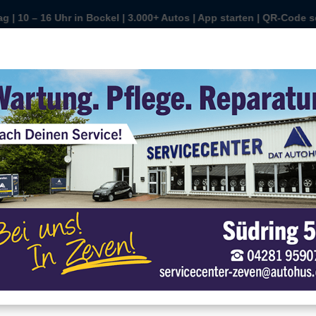
 Autos | App starten | QR-Code scannen | Wunschauto sichern | kau
 – 16 Uhr in Bockel | 3.000+ Autos | App starten | QR-Code scann
Sonntag ist Auto-Tag | 10 – 16 Uhr in Bockel | 3.000+ Autos |
Sonntag ist Auto-Tag | 10 – 16 Uh
r
r verwenden Cookies
r können diese zur Analyse unserer Besucherdaten platzieren, um unsere
bsite zu verbessern, personalisierte Inhalte anzuzeigen und Ihnen ein
oßartiges Website-Erlebnis zu bieten. Für weitere Informationen zu den von
s verwendeten Cookies öffnen Sie die Einstellungen.
n (m/w/d)
Alle Akzeptieren
Einstellungen
Das bist Du
Datenschutz
Impressum