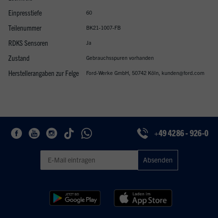
Einpresstiefe
60
Teilenummer
BK21-1007-FB
RDKS Sensoren
Ja
Zustand
Gebrauchsspuren vorhanden
Herstellerangaben zur Felge
Ford-Werke GmbH, 50742 Köln, kunden@ford.com
+49 4286 - 926-0
Geben Sie eine gültige E-Mail-Adresse für den Newsletter ein