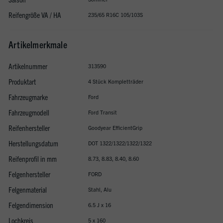
Reifengröße VA / HA
235/65 R16C 105/103S
Artikelmerkmale
Artikelnummer
313590
Produktart
4 Stück Kompletträder
Fahrzeugmarke
Ford
Fahrzeugmodell
Ford Transit
Reifenhersteller
Goodyear EfficientGrip
Herstellungsdatum
DOT 1322/1322/1322/1322
Reifenprofil in mm
8.73, 8.83, 8.40, 8.60
Felgenhersteller
FORD
Felgenmaterial
Stahl, Alu
Felgendimension
6.5 J x 16
Lochkreis
5 x 160