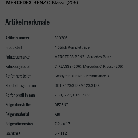
MERCEDES-BENZ
C-Klasse (206)
Artikelmerkmale
Artikelnummer
310306
Produktart
4 Stück Kompletträder
Fahrzeugmarke
MERCEDES-BENZ, Mercedes-Benz
Fahrzeugmodell
C-KLASSE (206), Mercedes C-Klasse (206)
Reifenhersteller
Goodyear Ultragrip Performance 3
Herstellungsdatum
DOT 3123/3123/3123/3123
Reifenprofil in mm
7.39, 5.73, 6.09, 7.62
Felgenhersteller
DEZENT
Felgenmaterial
Alu
Felgendimension
7.0 J x 17
Lochkreis
5 x 112