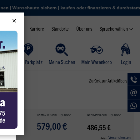
er finanzieren & durchstarten
nschauto sichern | kaufen oder finanzieren & durchstarten
arten | QR-Code scannen | Wunschauto sichern | kaufen oder finan
ockel | 3.000+ Autos | App starten | QR-Code scannen | Wunschauto
Sprache wählen
Karriere
Standorte
Über uns
Mein Parkplatz
Meine Suchen
Mein Warenkorb
Login
Zurück zur Artikelübersicht
Brutto-Preis inkl. 19% MwSt.
Netto-Preis exkl. 19% MwSt.
579,00 €
486,55 €
zzgl.
Versandkosten