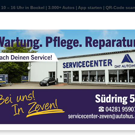
| App starten | QR-Code scannen | Wunschauto sichern | kaufen od
Uhr in Bockel | 3.000+ Autos | App starten | QR-Code scannen | Wu
ntag ist Auto-Tag | 10 – 16 Uhr in Bockel | 3.000+ Autos | App st
Sonntag ist Auto-Tag | 10 – 16 Uhr in B
r
r verwenden Cookies
r können diese zur Analyse unserer Besucherdaten platzieren, um unsere
bsite zu verbessern, personalisierte Inhalte anzuzeigen und Ihnen ein
oßartiges Website-Erlebnis zu bieten. Für weitere Informationen zu den von
s verwendeten Cookies öffnen Sie die Einstellungen.
Alle Akzeptieren
Einstellungen
Datenschutz
Impressum