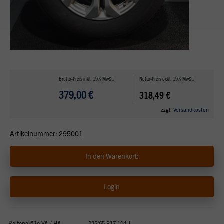
Brutto-Preis inkl. 19% MwSt.
Netto-Preis exkl. 19% MwSt.
379,00 €
318,49 €
zzgl.
Versandkosten
Artikelnummer: 295001
In den Warenkorb
Login
Reifengröße VA / HA
235/65 R17 104H