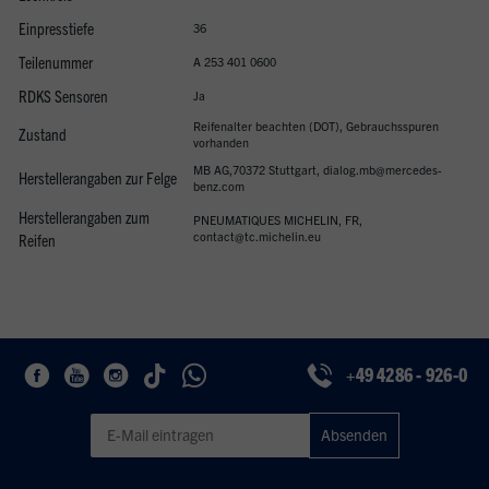
Einpresstiefe
36
Teilenummer
A 253 401 0600
RDKS Sensoren
Ja
Reifenalter beachten (DOT), Gebrauchsspuren
Zustand
vorhanden
MB AG,70372 Stuttgart, dialog.mb@mercedes-
Herstellerangaben zur Felge
benz.com
Herstellerangaben zum
PNEUMATIQUES MICHELIN, FR,
contact@tc.michelin.eu
Reifen
+49 4286 - 926-0
Geben Sie eine gültige E-Mail-Adresse für den Newsletter ein