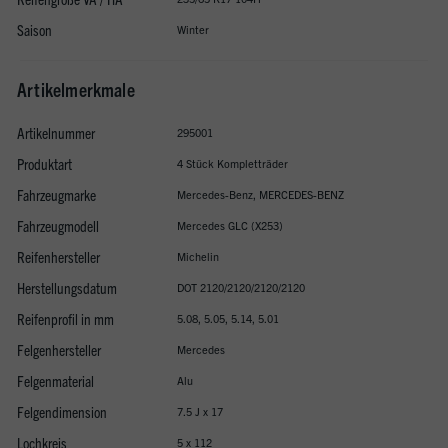
Saison
Winter
Artikelmerkmale
Artikelnummer
295001
Produktart
4 Stück Kompletträder
Fahrzeugmarke
Mercedes-Benz, MERCEDES-BENZ
Fahrzeugmodell
Mercedes GLC (X253)
Reifenhersteller
Michelin
Herstellungsdatum
DOT 2120/2120/2120/2120
Reifenprofil in mm
5.08, 5.05, 5.14, 5.01
Felgenhersteller
Mercedes
Felgenmaterial
Alu
Felgendimension
7.5 J x 17
Lochkreis
5 x 112