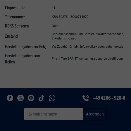
Einpresstiefe
41
Teilenummer
KBA 50876 - 3G0071497C
RDKS Sensoren
Nein
Gebrauchsspuren und Bordsteinkratzer vorhanden,
Zustand
2 Reifen sind neu
Herstellerangaben zur Felge
VW Zubehör GmbH, info@volkswagen-zubehoer.de
Herstellerangaben zum
Pirelli Tyre SPA, IT, consumer.support@pirelli.com
Reifen
+49 4286 - 926-0
Geben Sie eine gültige E-Mail-Adresse für den Newsletter ein