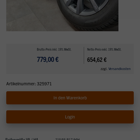
Brutto-Preis inkl. 19% MwSt.
Netto-Preis exkl. 19% MwSt.
779,00 €
654,62 €
zzgl.
Versandkosten
Artikelnummer: 325971
In den Warenkorb
Login
Reifengröße VA / HA
215/55 R17 94H