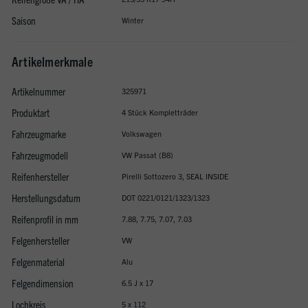
Saison
Winter
Artikelmerkmale
Artikelnummer
325971
Produktart
4 Stück Kompletträder
Fahrzeugmarke
Volkswagen
Fahrzeugmodell
VW Passat (B8)
Reifenhersteller
Pirelli Sottozero 3, SEAL INSIDE
Herstellungsdatum
DOT 0221/0121/1323/1323
Reifenprofil in mm
7.88, 7.75, 7.07, 7.03
Felgenhersteller
VW
Felgenmaterial
Alu
Felgendimension
6.5 J x 17
Lochkreis
5 x 112