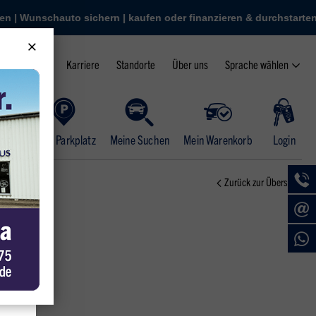
nanzieren & durchstarten
uto sichern | kaufen oder finanzieren & durchstarten
 | QR-Code scannen | Wunschauto sichern | kaufen oder finanziere
 | 3.000+ Autos | App starten | QR-Code scannen | Wunschauto sich
Sprache wählen
Karriere
Standorte
Über uns
Mein Parkplatz
Meine Suchen
Mein Warenkorb
Login
Zurück zur Übersicht