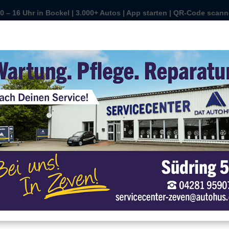
 starten | QR-Code scannen | Wunschauto sichern | kaufen oder fi
n Bockel | 3.000+ Autos | App starten | QR-Code scannen | Wunscha
ist Auto-Tag | 10 – 16 Uhr in Bockel | 3.000+ Autos | App starten
Sonntag ist Auto-Tag | 10 – 16 Uhr in Bockel
r
r verwenden Cookies
r können diese zur Analyse unserer Besucherdaten platzieren, um unsere
bsite zu verbessern, personalisierte Inhalte anzuzeigen und Ihnen ein
oßartiges Website-Erlebnis zu bieten. Für weitere Informationen zu den von
s verwendeten Cookies öffnen Sie die Einstellungen.
Alle Akzeptieren
Einstellungen
Datenschutz
Impressum