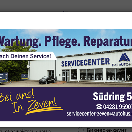
 средства
Мое парковочно
 use cookies
 can place them to analyze our visitor data, to improve our website, display
Регистрация лично
rsonalized content and offer you a great website experience. For more
formation about the cookies we use, open the settings.
клиента
accept all
 Autohus?
Какой тип аккаунта 
settings
хотите создать?
DAT Autohus, вы можете
Privacy
Imprint
Личный аккаунт
сле чего вы сможете
е клиента.
Бизнес-аккаунт
а, обращайтесь к нам в