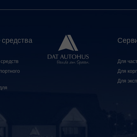
 средства
Серв
 средств
Для час
портного
Для кор
Для экс
для