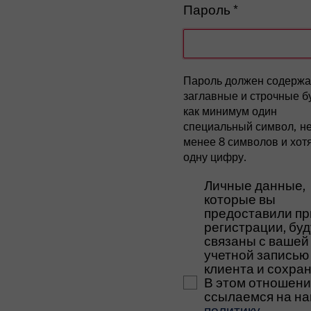
Пароль *
Passwort eingeben, Pfli
Пароль должен содержа
заглавные и строчные б
как минимум один
специальный символ, н
менее 8 символов и хот
одну цифру.
Личные данные,
которые вы
предоставили пр
регистрации, буд
связаны с вашей
учетной записью
клиента и сохра
В этом отношен
ссылаемся на н
политику