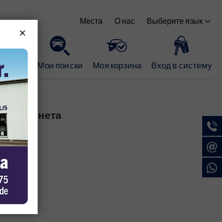
Выберите язык
Места
О нас
е место
Мои поиски
Моя корзина
Вход в систему
го кабинета
вы