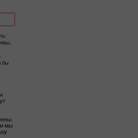
chtfeld. Пароль должен содержать: заглавные и строчные бу
ть:
уквы,
е
я бы
и
ут
нены.
ии мы
ашу