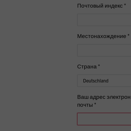
Почтовый индекс *
Местонахождение *
Страна *
Ваш адрес электро
почты *
E-Mail-Adresse eingeben, P