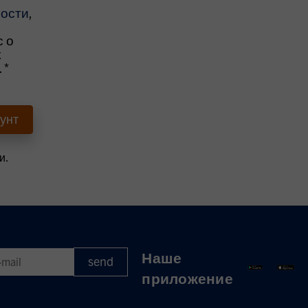
ости
,
 о
к
.
*
ustimmen, Pflichtfeld
и.
Наше
приложение