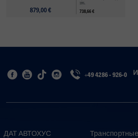
19%.
879,00 €
738,66 €
И
+49 4286 - 926-0
ДАТ АВТОХУС
Транспортные