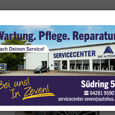
 средства
Мое парковочно
 use cookies
 can place them to analyze our visitor data, to improve our website, display
rsonalized content and offer you a great website experience. For more
formation about the cookies we use, open the settings.
accept all
settings
Privacy
Imprint