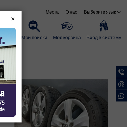
Выберите язык
Места
О нас
е место
Мои поиски
Моя корзина
Вход в систему