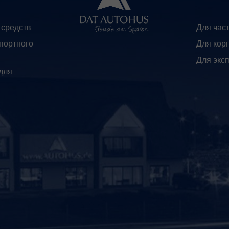
 средств
Для час
портного
Для кор
Для экс
для