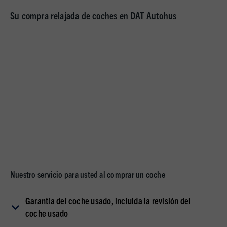
Su compra relajada de coches en DAT Autohus
Nuestro servicio para usted al comprar un coche
We need your consent!
We use third-party providers (here 'YouTube') to integrate
Garantía del coche usado, incluida la revisión del
content. These can collect personal data about your activities.
Please note the details and give your consent.
coche usado
settings